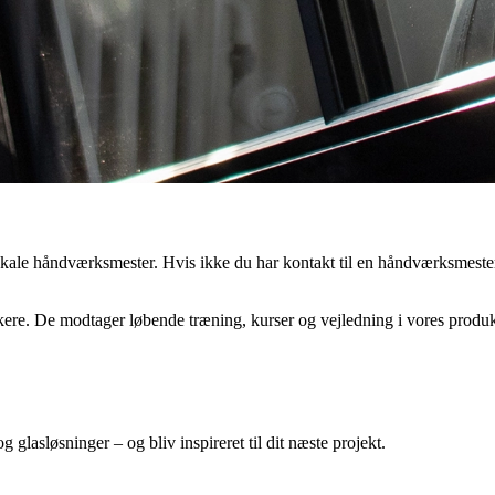
kale håndværksmester. Hvis ikke du har kontakt til en håndværksmester
kere. De modtager løbende træning, kurser og vejledning i vores produk
 glasløsninger – og bliv inspireret til dit næste projekt.