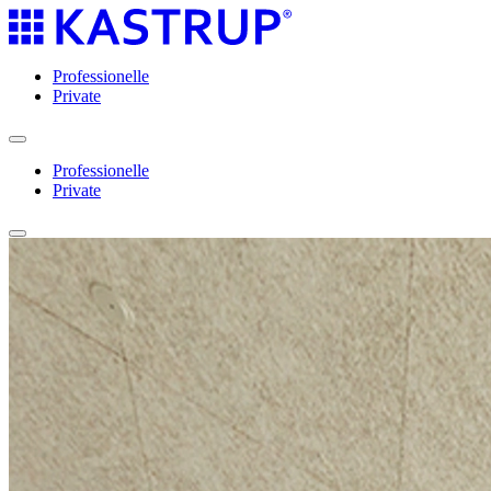
Professionelle​​​​‌ ‍ ​‍​‍‌‍ ‌ ​‍‌‍‍‌‌‍‌ ‌‍‍‌‌‍ ‍​‍​‍​ ‍‍​‍​‍‌ ​ ‌‍​‌‌‍ ‍‌‍‍‌‌ ‌​‌ ‍‌​‍ ‍‌‍‍‌‌‍ ​‍​‍​‍ ​​‍​‍‌‍‍​‌ ​‍‌‍‌‌‌‍‌‍​‍​‍​ ‍‍​‍​‍‌‍‍​‌ ‌​‌ ‌​‌ ​​‌ ​ ​ ‍‍​‍ ​‍ ‌‍‍ ‌‍​‌‌ ​ ‌ ‌​‌ ​‍‌ ‌‌‌ ​​‌ ‌‍‌‍‍‌‌‍ ‍‌‍‌​‌ ‌‌‌‍‌‌‌ ‌​​‍ ‍‌ ​ ‌‍​‌‌‍ ‍‌‍‍‌‌ ‌​‌ ‍‌​‍ ‍‌ ​ ‌ ‌​‌ ‌‌‌‍‌​‌‍‍‌‌‍ ​‍ ‌‍‍‌‌‍ ‍‌ ‌​‌‍‌‌‌‍ ‍‌ ‌​​‍ ‌‍‌‌‌‍‌​‌‍‍‌‌ ‌​​‍ ‌‍ ‌‌‍ ‌‍‌​‌‍‌‌​ ‌‌ ​​‌ ​‍‌‍‌‌‌ ​ ‌‍‌‌‌‍ ‍‌ ‌​‌‍​‌‌ ‌​‌‍‍‌‌‍ ‌‍ ‍​ ‍ ‌‍‍‌‌‍‌​​ ‌‌‍ ‍‌‍​‌‌ ‌‍‌‍‍‌‌‍‌ ‌‍​‌‌ ‌​‌‍‍‌‌‍ ‌‍ ‍​ ‍ ‌ ‌​‌ ‍‌‌ ​​‌‍‌‌​ ‌‌‍ ‍‌‍​‌‌ ‌‍‌‍‍‌‌‍‌ ‌‍​‌‌ ‌​‌‍‍‌‌‍ ‌‍ ‍​ ‍ ‌ ​​‌‍​‌‌ ‌​‌‍‍​​ ‌‌‍ ‌‌‍ ‌ ​‍‌‍‌‌‌​ ​‌‍‍‌‌‍ ‍‌‍‍ ‌ ​ ​‍‌‌​ ‌‌‌​​‍‌‌ ‌‍‍ ‌‍‌‌‌ ‍‌​‍‌‌​ ​ ‌​‌​​‍‌‌​ ​ ‌​‌​​‍‌‌​ ​‍​ ​‍‌‍‌​‌‍‌​‌‍​‍​ ​‌​ ‍‌​ ​‌​ ​‍​ ‌ ‌‍‌​​ ‌ ​ ‌‌​ ‍​​‍‌‌​ ​‍​ ​‍​‍‌‌​ ‌‌‌​‌​​‍ ‍‌‍ ​‌‍​‌‌‍​‍‌‍‌‌‌‍ ​​ ‌‍​‍‌‍​‌‌ ​ ‌‍‌‌‌‌‌‌‌ ​‍‌‍ ​​ ‌‌‍‍​‌ ‌​‌ ‌​‌ ​​‌ ​ ​‍‌‌​ ​ ‌​​‌​‍‌‌​ ​‍‌​‌‍​‍‌‌​ ​‍‌​‌‍‌‍‍ ‌‍​‌‌ ​ ‌ ‌​‌ ​‍‌ ‌‌‌ ​​‌ ‌‍‌‍‍‌‌‍ ‍‌‍‌​‌ ‌‌‌‍‌‌‌ ‌​​‍ ‍‌ ​ ‌‍​‌‌‍ ‍‌‍‍‌‌ ‌​‌ ‍‌​‍ ‍‌ ​ ‌ ‌​‌ ‌‌‌‍‌​‌‍‍‌‌‍ ​‍‌‍‌‍‍‌‌‍‌​​ ‌‌‍ ‍‌‍​‌‌ ‌‍‌‍‍‌‌‍‌ ‌‍​‌‌ ‌​‌‍‍‌‌‍ ‌‍ ‍​‍‌‍‌ ‌​‌ ‍‌‌ ​​‌‍‌‌​ ‌‌‍ ‍‌‍​‌‌ ‌‍‌‍‍‌‌‍‌ ‌‍​‌‌ ‌​‌‍‍‌‌‍ ‌‍ ‍​‍‌‍‌ ​​‌‍​‌‌ ‌​‌‍‍​​ ‌‌‍ ‌‌‍ ‌ ​‍‌‍‌‌‌​ ​‌‍‍‌‌‍ ‍‌‍‍ ‌ ​ ​‍‌‌​ ‌‌‌​​‍‌‌ ‌‍‍ ‌‍‌‌‌ ‍‌​‍‌‌​ ​ ‌​‌​​‍‌‌​ ​ ‌​‌​​‍‌‌​ ​‍​ ​‍‌‍‌​‌‍‌​‌‍​‍​ ​‌​ ‍‌​ ​‌​ ​‍​ ‌ ‌‍‌​​ ‌ ​ ‌‌​ ‍​​‍‌‌​ ​‍​ ​‍​‍‌‌​ ‌‌‌​‌​​‍ ‍‌‍ ​‌‍​‌‌‍​‍‌‍‌‌‌‍ ​​‍‌‍‌ ​​‌‍‌‌‌ ​‍‌ ​ ‌ ​​‌‍‌‌‌‍​ ‌ ‌​‌‍‍‌‌ ‌‍‌‍‌‌​ ‌‌ ​​‌ ‌‌‌‍​‍‌‍ ​‌‍‍‌‌ ​ ‌‍‍​‌‍‌‌‌‍‌​​‍​‍‌ ‌
Private​​​​‌ ‍ ​‍​‍‌‍ ‌ ​‍‌‍‍‌‌‍‌ ‌‍‍‌‌‍ ‍​‍​‍​ ‍‍​‍​‍‌ ​ ‌‍​‌‌‍ ‍‌‍‍‌‌ ‌​‌ ‍‌​‍ ‍‌‍‍‌‌‍ ​‍​‍​‍ ​​‍​‍‌‍‍​‌ ​‍‌‍‌‌‌‍‌‍​‍​‍​ ‍‍​‍​‍‌‍‍​‌ ‌​‌ ‌​‌ ​​‌ ​ ​ ‍‍​‍ ​‍ ‌‍‍ ‌‍​‌‌ ​ ‌ ‌​‌ ​‍‌ ‌‌‌ ​​‌ ‌‍‌‍‍‌‌‍ ‍‌‍‌​‌ ‌‌‌‍‌‌‌ ‌​​‍ ‍‌ ​ ‌‍​‌‌‍ ‍‌‍‍‌‌ ‌​‌ ‍‌​‍ ‍‌ ​ ‌ ‌​‌ ‌‌‌‍‌​‌‍‍‌‌‍ ​‍ ‌‍‍‌‌‍ ‍‌ ‌​‌‍‌‌‌‍ ‍‌ ‌​​‍ ‌‍‌‌‌‍‌​‌‍‍‌‌ ‌​​‍ ‌‍ ‌‌‍ ‌‍‌​‌‍‌‌​ ‌‌ ​​‌ ​‍‌‍‌‌‌ ​ ‌‍‌‌‌‍ ‍‌ ‌​‌‍​‌‌ ‌​‌‍‍‌‌‍ ‌‍ ‍​ ‍ ‌‍‍‌‌‍‌​​ ‌‌‍ ‍‌‍​‌‌ ‌‍‌‍‍‌‌‍‌ ‌‍​‌‌ ‌​‌‍‍‌‌‍ ‌‍ ‍​ ‍ ‌ ‌​‌ ‍‌‌ ​​‌‍‌‌​ ‌‌‍ ‍‌‍​‌‌ ‌‍‌‍‍‌‌‍‌ ‌‍​‌‌ ‌​‌‍‍‌‌‍ ‌‍ ‍​ ‍ ‌ ​​‌‍​‌‌ ‌​‌‍‍​​ ‌‌‍ ‌‌‍ ‌ ​‍‌‍‌‌‌​ ​‌‍‍‌‌‍ ‍‌‍‍ ‌ ​ ​‍‌‌​ ‌‌‌​​‍‌‌ ‌‍‍ ‌‍‌‌‌ ‍‌​‍‌‌​ ​ ‌​‌​​‍‌‌​ ​ ‌​‌​​‍‌‌​ ​‍​ ​‍‌‍‌​​ ‌ ‌‍‌‍‌‍‌‍‌‍‌​‌‍​‌​ ‌‌​ ​ ​ ‌ ​ ​​​ ‌‌​ ‌ ​‍‌‌​ ​‍​ ​‍​‍‌‌​ ‌‌‌​‌​​‍ ‍‌‍ ​‌‍​‌‌‍​‍‌‍‌‌‌‍ ​​ ‌‍​‍‌‍​‌‌ ​ ‌‍‌‌‌‌‌‌‌ ​‍‌‍ ​​ ‌‌‍‍​‌ ‌​‌ ‌​‌ ​​‌ ​ ​‍‌‌​ ​ ‌​​‌​‍‌‌​ ​‍‌​‌‍​‍‌‌​ ​‍‌​‌‍‌‍‍ ‌‍​‌‌ ​ ‌ ‌​‌ ​‍‌ ‌‌‌ ​​‌ ‌‍‌‍‍‌‌‍ ‍‌‍‌​‌ ‌‌‌‍‌‌‌ ‌​​‍ ‍‌ ​ ‌‍​‌‌‍ ‍‌‍‍‌‌ ‌​‌ ‍‌​‍ ‍‌ ​ ‌ ‌​‌ ‌‌‌‍‌​‌‍‍‌‌‍ ​‍‌‍‌‍‍‌‌‍‌​​ ‌‌‍ ‍‌‍​‌‌ ‌‍‌‍‍‌‌‍‌ ‌‍​‌‌ ‌​‌‍‍‌‌‍ ‌‍ ‍​‍‌‍‌ ‌​‌ ‍‌‌ ​​‌‍‌‌​ ‌‌‍ ‍‌‍​‌‌ ‌‍‌‍‍‌‌‍‌ ‌‍​‌‌ ‌​‌‍‍‌‌‍ ‌‍ ‍​‍‌‍‌ ​​‌‍​‌‌ ‌​‌‍‍​​ ‌‌‍ ‌‌‍ ‌ ​‍‌‍‌‌‌​ ​‌‍‍‌‌‍ ‍‌‍‍ ‌ ​ ​‍‌‌​ ‌‌‌​​‍‌‌ ‌‍‍ ‌‍‌‌‌ ‍‌​‍‌‌​ ​ ‌​‌​​‍‌‌​ ​ ‌​‌​​‍‌‌​ ​‍​ ​‍‌‍‌​​ ‌ ‌‍‌‍‌‍‌‍‌‍‌​‌‍​‌​ ‌‌​ ​ ​ ‌ ​ ​​​ ‌‌​ ‌ ​‍‌‌​ ​‍​ ​‍​‍‌‌​ ‌‌‌​‌​​‍ ‍‌‍ ​‌‍​‌‌‍​‍‌‍‌‌‌‍ ​​‍‌‍‌ ​​‌‍‌‌‌ ​‍‌ ​ ‌ ​​‌‍‌‌‌‍​ ‌ ‌​‌‍‍‌‌ ‌‍‌‍‌‌​ ‌‌ ​​‌ ‌‌‌‍​‍‌‍ ​‌‍‍‌‌ ​ ‌‍‍​‌‍‌‌‌‍‌​​‍​‍‌ ‌
Professionelle​​​​‌ ‍ ​‍​‍‌‍ ‌ ​‍‌‍‍‌‌‍‌ ‌‍‍‌‌‍ ‍​‍​‍​ ‍‍​‍​‍‌ ​ ‌‍​‌‌‍ ‍‌‍‍‌‌ ‌​‌ ‍‌​‍ ‍‌‍‍‌‌‍ ​‍​‍​‍ ​​‍​‍‌‍‍​‌ ​‍‌‍‌‌‌‍‌‍​‍​‍​ ‍‍​‍​‍‌‍‍​‌ ‌​‌ ‌​‌ ​​‌ ​ ​ ‍‍​‍ ​‍ ‌‍‍ ‌‍​‌‌ ​ ‌ ‌​‌ ​‍‌ ‌‌‌ ​​‌ ‌‍‌‍‍‌‌‍ ‍‌‍‌​‌ ‌‌‌‍‌‌‌ ‌​​‍ ‍‌ ​ ‌‍​‌‌‍ ‍‌‍‍‌‌ ‌​‌ ‍‌​‍ ‍‌ ​ ‌ ‌​‌ ‌‌‌‍‌​‌‍‍‌‌‍ ​‍ ‌‍‍‌‌‍ ‍‌ ‌​‌‍‌‌‌‍ ‍‌ ‌​​‍ ‌‍‌‌‌‍‌​‌‍‍‌‌ ‌​​‍ ‌‍ ‌‌‍ ‌‍‌​‌‍‌‌​ ‌‌ ​​‌ ​‍‌‍‌‌‌ ​ ‌‍‌‌‌‍ ‍‌ ‌​‌‍​‌‌ ‌​‌‍‍‌‌‍ ‌‍ ‍​ ‍ ‌‍‍‌‌‍‌​​ ‌‌‍ ‍‌‍​‌‌ ‌‍‌‍‍‌‌‍‌ ‌‍​‌‌ ‌​‌‍‍‌‌‍ ‌‍ ‍​ ‍ ‌ ‌​‌ ‍‌‌ ​​‌‍‌‌​ ‌‌‍ ‍‌‍​‌‌ ‌‍‌‍‍‌‌‍‌ ‌‍​‌‌ ‌​‌‍‍‌‌‍ ‌‍ ‍​ ‍ ‌ ​​‌‍​‌‌ ‌​‌‍‍​​ ‌‌‍ ‌‌‍ ‌ ​‍‌‍‌‌‌​ ​‌‍‍‌‌‍ ‍‌‍‍ ‌ ​ ​‍‌‌​ ‌‌‌​​‍‌‌ ‌‍‍ ‌‍‌‌‌ ‍‌​‍‌‌​ ​ ‌​‌​​‍‌‌​ ​ ‌​‌​​‍‌‌​ ​‍​ ​‍‌‍‌​‌‍‌​‌‍​‍​ ​‌​ ‍‌​ ​‌​ ​‍​ ‌ ‌‍‌​​ ‌ ​ ‌‌​ ‍​​‍‌‌​ ​‍​ ​‍​‍‌‌​ ‌‌‌​‌​​‍ ‍‌‍ ​‌‍​‌‌‍​‍‌‍‌‌‌‍ ​​ ‌‍​‍‌‍​‌‌ ​ ‌‍‌‌‌‌‌‌‌ ​‍‌‍ ​​ ‌‌‍‍​‌ ‌​‌ ‌​‌ ​​‌ ​ ​‍‌‌​ ​ ‌​​‌​‍‌‌​ ​‍‌​‌‍​‍‌‌​ ​‍‌​‌‍‌‍‍ ‌‍​‌‌ ​ ‌ ‌​‌ ​‍‌ ‌‌‌ ​​‌ ‌‍‌‍‍‌‌‍ ‍‌‍‌​‌ ‌‌‌‍‌‌‌ ‌​​‍ ‍‌ ​ ‌‍​‌‌‍ ‍‌‍‍‌‌ ‌​‌ ‍‌​‍ ‍‌ ​ ‌ ‌​‌ ‌‌‌‍‌​‌‍‍‌‌‍ ​‍‌‍‌‍‍‌‌‍‌​​ ‌‌‍ ‍‌‍​‌‌ ‌‍‌‍‍‌‌‍‌ ‌‍​‌‌ ‌​‌‍‍‌‌‍ ‌‍ ‍​‍‌‍‌ ‌​‌ ‍‌‌ ​​‌‍‌‌​ ‌‌‍ ‍‌‍​‌‌ ‌‍‌‍‍‌‌‍‌ ‌‍​‌‌ ‌​‌‍‍‌‌‍ ‌‍ ‍​‍‌‍‌ ​​‌‍​‌‌ ‌​‌‍‍​​ ‌‌‍ ‌‌‍ ‌ ​‍‌‍‌‌‌​ ​‌‍‍‌‌‍ ‍‌‍‍ ‌ ​ ​‍‌‌​ ‌‌‌​​‍‌‌ ‌‍‍ ‌‍‌‌‌ ‍‌​‍‌‌​ ​ ‌​‌​​‍‌‌​ ​ ‌​‌​​‍‌‌​ ​‍​ ​‍‌‍‌​‌‍‌​‌‍​‍​ ​‌​ ‍‌​ ​‌​ ​‍​ ‌ ‌‍‌​​ ‌ ​ ‌‌​ ‍​​‍‌‌​ ​‍​ ​‍​‍‌‌​ ‌‌‌​‌​​‍ ‍‌‍ ​‌‍​‌‌‍​‍‌‍‌‌‌‍ ​​‍‌‍‌ ​​‌‍‌‌‌ ​‍‌ ​ ‌ ​​‌‍‌‌‌‍​ ‌ ‌​‌‍‍‌‌ ‌‍‌‍‌‌​ ‌‌ ​​‌ ‌‌‌‍​‍‌‍ ​‌‍‍‌‌ ​ ‌‍‍​‌‍‌‌‌‍‌​​‍​‍‌ ‌
Private​​​​‌ ‍ ​‍​‍‌‍ ‌ ​‍‌‍‍‌‌‍‌ ‌‍‍‌‌‍ ‍​‍​‍​ ‍‍​‍​‍‌ ​ ‌‍​‌‌‍ ‍‌‍‍‌‌ ‌​‌ ‍‌​‍ ‍‌‍‍‌‌‍ ​‍​‍​‍ ​​‍​‍‌‍‍​‌ ​‍‌‍‌‌‌‍‌‍​‍​‍​ ‍‍​‍​‍‌‍‍​‌ ‌​‌ ‌​‌ ​​‌ ​ ​ ‍‍​‍ ​‍ ‌‍‍ ‌‍​‌‌ ​ ‌ ‌​‌ ​‍‌ ‌‌‌ ​​‌ ‌‍‌‍‍‌‌‍ ‍‌‍‌​‌ ‌‌‌‍‌‌‌ ‌​​‍ ‍‌ ​ ‌‍​‌‌‍ ‍‌‍‍‌‌ ‌​‌ ‍‌​‍ ‍‌ ​ ‌ ‌​‌ ‌‌‌‍‌​‌‍‍‌‌‍ ​‍ ‌‍‍‌‌‍ ‍‌ ‌​‌‍‌‌‌‍ ‍‌ ‌​​‍ ‌‍‌‌‌‍‌​‌‍‍‌‌ ‌​​‍ ‌‍ ‌‌‍ ‌‍‌​‌‍‌‌​ ‌‌ ​​‌ ​‍‌‍‌‌‌ ​ ‌‍‌‌‌‍ ‍‌ ‌​‌‍​‌‌ ‌​‌‍‍‌‌‍ ‌‍ ‍​ ‍ ‌‍‍‌‌‍‌​​ ‌‌‍ ‍‌‍​‌‌ ‌‍‌‍‍‌‌‍‌ ‌‍​‌‌ ‌​‌‍‍‌‌‍ ‌‍ ‍​ ‍ ‌ ‌​‌ ‍‌‌ ​​‌‍‌‌​ ‌‌‍ ‍‌‍​‌‌ ‌‍‌‍‍‌‌‍‌ ‌‍​‌‌ ‌​‌‍‍‌‌‍ ‌‍ ‍​ ‍ ‌ ​​‌‍​‌‌ ‌​‌‍‍​​ ‌‌‍ ‌‌‍ ‌ ​‍‌‍‌‌‌​ ​‌‍‍‌‌‍ ‍‌‍‍ ‌ ​ ​‍‌‌​ ‌‌‌​​‍‌‌ ‌‍‍ ‌‍‌‌‌ ‍‌​‍‌‌​ ​ ‌​‌​​‍‌‌​ ​ ‌​‌​​‍‌‌​ ​‍​ ​‍‌‍‌​​ ‌ ‌‍‌‍‌‍‌‍‌‍‌​‌‍​‌​ ‌‌​ ​ ​ ‌ ​ ​​​ ‌‌​ ‌ ​‍‌‌​ ​‍​ ​‍​‍‌‌​ ‌‌‌​‌​​‍ ‍‌‍ ​‌‍​‌‌‍​‍‌‍‌‌‌‍ ​​ ‌‍​‍‌‍​‌‌ ​ ‌‍‌‌‌‌‌‌‌ ​‍‌‍ ​​ ‌‌‍‍​‌ ‌​‌ ‌​‌ ​​‌ ​ ​‍‌‌​ ​ ‌​​‌​‍‌‌​ ​‍‌​‌‍​‍‌‌​ ​‍‌​‌‍‌‍‍ ‌‍​‌‌ ​ ‌ ‌​‌ ​‍‌ ‌‌‌ ​​‌ ‌‍‌‍‍‌‌‍ ‍‌‍‌​‌ ‌‌‌‍‌‌‌ ‌​​‍ ‍‌ ​ ‌‍​‌‌‍ ‍‌‍‍‌‌ ‌​‌ ‍‌​‍ ‍‌ ​ ‌ ‌​‌ ‌‌‌‍‌​‌‍‍‌‌‍ ​‍‌‍‌‍‍‌‌‍‌​​ ‌‌‍ ‍‌‍​‌‌ ‌‍‌‍‍‌‌‍‌ ‌‍​‌‌ ‌​‌‍‍‌‌‍ ‌‍ ‍​‍‌‍‌ ‌​‌ ‍‌‌ ​​‌‍‌‌​ ‌‌‍ ‍‌‍​‌‌ ‌‍‌‍‍‌‌‍‌ ‌‍​‌‌ ‌​‌‍‍‌‌‍ ‌‍ ‍​‍‌‍‌ ​​‌‍​‌‌ ‌​‌‍‍​​ ‌‌‍ ‌‌‍ ‌ ​‍‌‍‌‌‌​ ​‌‍‍‌‌‍ ‍‌‍‍ ‌ ​ ​‍‌‌​ ‌‌‌​​‍‌‌ ‌‍‍ ‌‍‌‌‌ ‍‌​‍‌‌​ ​ ‌​‌​​‍‌‌​ ​ ‌​‌​​‍‌‌​ ​‍​ ​‍‌‍‌​​ ‌ ‌‍‌‍‌‍‌‍‌‍‌​‌‍​‌​ ‌‌​ ​ ​ ‌ ​ ​​​ ‌‌​ ‌ ​‍‌‌​ ​‍​ ​‍​‍‌‌​ ‌‌‌​‌​​‍ ‍‌‍ ​‌‍​‌‌‍​‍‌‍‌‌‌‍ ​​‍‌‍‌ ​​‌‍‌‌‌ ​‍‌ ​ ‌ ​​‌‍‌‌‌‍​ ‌ ‌​‌‍‍‌‌ ‌‍‌‍‌‌​ ‌‌ ​​‌ ‌‌‌‍​‍‌‍ ​‌‍‍‌‌ ​ ‌‍‍​‌‍‌‌‌‍‌​​‍​‍‌ ‌