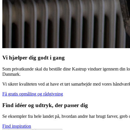
Vi hjælper dig godt i gang
Som privatkunde skal du bestille dine Kastrup vinduer igennem din lo
Danmark.
Vi sikrer kvaliteten ved at have et tæt samarbejde med vores håndvær
Få gratis opmåling og rådgivning
Find idéer og udtryk, der passer dig
Se eksempler fra hele landet på, hvordan andre har brugt farver, greb og
Find inspiration