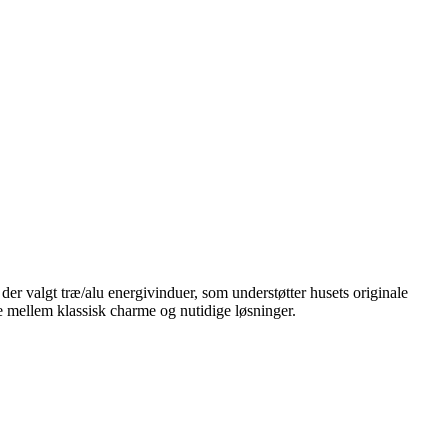
er valgt træ/alu energivinduer, som understøtter husets originale
ce mellem klassisk charme og nutidige løsninger.