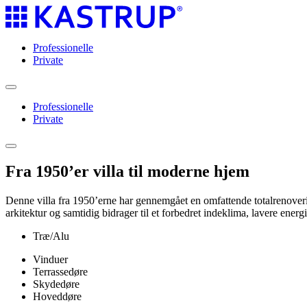
Professionelle​​​​‌ ‍ ​‍​‍‌‍ ‌ ​‍‌‍‍‌‌‍‌ ‌‍‍‌‌‍ ‍​‍​‍​ ‍‍​‍​‍‌ ​ ‌‍​‌‌‍ ‍‌‍‍‌‌ ‌​‌ ‍‌​‍ ‍‌‍‍‌‌‍ ​‍​‍​‍ ​​‍​‍‌‍‍​‌ ​‍‌‍‌‌‌‍‌‍​‍​‍​ ‍‍​‍​‍‌‍‍​‌ ‌​‌ ‌​‌ ​​‌ ​ ​ ‍‍​‍ ​‍ ‌‍‍ ‌‍​‌‌ ​ ‌ ‌​‌ ​‍‌ ‌‌‌ ​​‌ ‌‍‌‍‍‌‌‍ ‍‌‍‌​‌ ‌‌‌‍‌‌‌ ‌​​‍ ‍‌ ​ ‌‍​‌‌‍ ‍‌‍‍‌‌ ‌​‌ ‍‌​‍ ‍‌ ​ ‌ ‌​‌ ‌‌‌‍‌​‌‍‍‌‌‍ ​‍ ‌‍‍‌‌‍ ‍‌ ‌​‌‍‌‌‌‍ ‍‌ ‌​​‍ ‌‍‌‌‌‍‌​‌‍‍‌‌ ‌​​‍ ‌‍ ‌‌‍ ‌‍‌​‌‍‌‌​ ‌‌ ​​‌ ​‍‌‍‌‌‌ ​ ‌‍‌‌‌‍ ‍‌ ‌​‌‍​‌‌ ‌​‌‍‍‌‌‍ ‌‍ ‍​ ‍ ‌‍‍‌‌‍‌​​ ‌‌‍ ‍‌‍​‌‌ ‌‍‌‍‍‌‌‍‌ ‌‍​‌‌ ‌​‌‍‍‌‌‍ ‌‍ ‍​ ‍ ‌ ‌​‌ ‍‌‌ ​​‌‍‌‌​ ‌‌‍ ‍‌‍​‌‌ ‌‍‌‍‍‌‌‍‌ ‌‍​‌‌ ‌​‌‍‍‌‌‍ ‌‍ ‍​ ‍ ‌ ​​‌‍​‌‌ ‌​‌‍‍​​ ‌‌‍ ‌‌‍ ‌ ​‍‌‍‌‌‌​ ​‌‍‍‌‌‍ ‍‌‍‍ ‌ ​ ​‍‌‌​ ‌‌‌​​‍‌‌ ‌‍‍ ‌‍‌‌‌ ‍‌​‍‌‌​ ​ ‌​‌​​‍‌‌​ ​ ‌​‌​​‍‌‌​ ​‍​ ​‍‌‍‌​‌‍‌​‌‍​‍​ ​‌​ ‍‌​ ​‌​ ​‍​ ‌ ‌‍‌​​ ‌ ​ ‌‌​ ‍​​‍‌‌​ ​‍​ ​‍​‍‌‌​ ‌‌‌​‌​​‍ ‍‌‍ ​‌‍​‌‌‍​‍‌‍‌‌‌‍ ​​ ‌‍​‍‌‍​‌‌ ​ ‌‍‌‌‌‌‌‌‌ ​‍‌‍ ​​ ‌‌‍‍​‌ ‌​‌ ‌​‌ ​​‌ ​ ​‍‌‌​ ​ ‌​​‌​‍‌‌​ ​‍‌​‌‍​‍‌‌​ ​‍‌​‌‍‌‍‍ ‌‍​‌‌ ​ ‌ ‌​‌ ​‍‌ ‌‌‌ ​​‌ ‌‍‌‍‍‌‌‍ ‍‌‍‌​‌ ‌‌‌‍‌‌‌ ‌​​‍ ‍‌ ​ ‌‍​‌‌‍ ‍‌‍‍‌‌ ‌​‌ ‍‌​‍ ‍‌ ​ ‌ ‌​‌ ‌‌‌‍‌​‌‍‍‌‌‍ ​‍‌‍‌‍‍‌‌‍‌​​ ‌‌‍ ‍‌‍​‌‌ ‌‍‌‍‍‌‌‍‌ ‌‍​‌‌ ‌​‌‍‍‌‌‍ ‌‍ ‍​‍‌‍‌ ‌​‌ ‍‌‌ ​​‌‍‌‌​ ‌‌‍ ‍‌‍​‌‌ ‌‍‌‍‍‌‌‍‌ ‌‍​‌‌ ‌​‌‍‍‌‌‍ ‌‍ ‍​‍‌‍‌ ​​‌‍​‌‌ ‌​‌‍‍​​ ‌‌‍ ‌‌‍ ‌ ​‍‌‍‌‌‌​ ​‌‍‍‌‌‍ ‍‌‍‍ ‌ ​ ​‍‌‌​ ‌‌‌​​‍‌‌ ‌‍‍ ‌‍‌‌‌ ‍‌​‍‌‌​ ​ ‌​‌​​‍‌‌​ ​ ‌​‌​​‍‌‌​ ​‍​ ​‍‌‍‌​‌‍‌​‌‍​‍​ ​‌​ ‍‌​ ​‌​ ​‍​ ‌ ‌‍‌​​ ‌ ​ ‌‌​ ‍​​‍‌‌​ ​‍​ ​‍​‍‌‌​ ‌‌‌​‌​​‍ ‍‌‍ ​‌‍​‌‌‍​‍‌‍‌‌‌‍ ​​‍‌‍‌ ​​‌‍‌‌‌ ​‍‌ ​ ‌ ​​‌‍‌‌‌‍​ ‌ ‌​‌‍‍‌‌ ‌‍‌‍‌‌​ ‌‌ ​​‌ ‌‌‌‍​‍‌‍ ​‌‍‍‌‌ ​ ‌‍‍​‌‍‌‌‌‍‌​​‍​‍‌ ‌
Private​​​​‌ ‍ ​‍​‍‌‍ ‌ ​‍‌‍‍‌‌‍‌ ‌‍‍‌‌‍ ‍​‍​‍​ ‍‍​‍​‍‌ ​ ‌‍​‌‌‍ ‍‌‍‍‌‌ ‌​‌ ‍‌​‍ ‍‌‍‍‌‌‍ ​‍​‍​‍ ​​‍​‍‌‍‍​‌ ​‍‌‍‌‌‌‍‌‍​‍​‍​ ‍‍​‍​‍‌‍‍​‌ ‌​‌ ‌​‌ ​​‌ ​ ​ ‍‍​‍ ​‍ ‌‍‍ ‌‍​‌‌ ​ ‌ ‌​‌ ​‍‌ ‌‌‌ ​​‌ ‌‍‌‍‍‌‌‍ ‍‌‍‌​‌ ‌‌‌‍‌‌‌ ‌​​‍ ‍‌ ​ ‌‍​‌‌‍ ‍‌‍‍‌‌ ‌​‌ ‍‌​‍ ‍‌ ​ ‌ ‌​‌ ‌‌‌‍‌​‌‍‍‌‌‍ ​‍ ‌‍‍‌‌‍ ‍‌ ‌​‌‍‌‌‌‍ ‍‌ ‌​​‍ ‌‍‌‌‌‍‌​‌‍‍‌‌ ‌​​‍ ‌‍ ‌‌‍ ‌‍‌​‌‍‌‌​ ‌‌ ​​‌ ​‍‌‍‌‌‌ ​ ‌‍‌‌‌‍ ‍‌ ‌​‌‍​‌‌ ‌​‌‍‍‌‌‍ ‌‍ ‍​ ‍ ‌‍‍‌‌‍‌​​ ‌‌‍ ‍‌‍​‌‌ ‌‍‌‍‍‌‌‍‌ ‌‍​‌‌ ‌​‌‍‍‌‌‍ ‌‍ ‍​ ‍ ‌ ‌​‌ ‍‌‌ ​​‌‍‌‌​ ‌‌‍ ‍‌‍​‌‌ ‌‍‌‍‍‌‌‍‌ ‌‍​‌‌ ‌​‌‍‍‌‌‍ ‌‍ ‍​ ‍ ‌ ​​‌‍​‌‌ ‌​‌‍‍​​ ‌‌‍ ‌‌‍ ‌ ​‍‌‍‌‌‌​ ​‌‍‍‌‌‍ ‍‌‍‍ ‌ ​ ​‍‌‌​ ‌‌‌​​‍‌‌ ‌‍‍ ‌‍‌‌‌ ‍‌​‍‌‌​ ​ ‌​‌​​‍‌‌​ ​ ‌​‌​​‍‌‌​ ​‍​ ​‍‌‍‌​​ ‌ ‌‍‌‍‌‍‌‍‌‍‌​‌‍​‌​ ‌‌​ ​ ​ ‌ ​ ​​​ ‌‌​ ‌ ​‍‌‌​ ​‍​ ​‍​‍‌‌​ ‌‌‌​‌​​‍ ‍‌‍ ​‌‍​‌‌‍​‍‌‍‌‌‌‍ ​​ ‌‍​‍‌‍​‌‌ ​ ‌‍‌‌‌‌‌‌‌ ​‍‌‍ ​​ ‌‌‍‍​‌ ‌​‌ ‌​‌ ​​‌ ​ ​‍‌‌​ ​ ‌​​‌​‍‌‌​ ​‍‌​‌‍​‍‌‌​ ​‍‌​‌‍‌‍‍ ‌‍​‌‌ ​ ‌ ‌​‌ ​‍‌ ‌‌‌ ​​‌ ‌‍‌‍‍‌‌‍ ‍‌‍‌​‌ ‌‌‌‍‌‌‌ ‌​​‍ ‍‌ ​ ‌‍​‌‌‍ ‍‌‍‍‌‌ ‌​‌ ‍‌​‍ ‍‌ ​ ‌ ‌​‌ ‌‌‌‍‌​‌‍‍‌‌‍ ​‍‌‍‌‍‍‌‌‍‌​​ ‌‌‍ ‍‌‍​‌‌ ‌‍‌‍‍‌‌‍‌ ‌‍​‌‌ ‌​‌‍‍‌‌‍ ‌‍ ‍​‍‌‍‌ ‌​‌ ‍‌‌ ​​‌‍‌‌​ ‌‌‍ ‍‌‍​‌‌ ‌‍‌‍‍‌‌‍‌ ‌‍​‌‌ ‌​‌‍‍‌‌‍ ‌‍ ‍​‍‌‍‌ ​​‌‍​‌‌ ‌​‌‍‍​​ ‌‌‍ ‌‌‍ ‌ ​‍‌‍‌‌‌​ ​‌‍‍‌‌‍ ‍‌‍‍ ‌ ​ ​‍‌‌​ ‌‌‌​​‍‌‌ ‌‍‍ ‌‍‌‌‌ ‍‌​‍‌‌​ ​ ‌​‌​​‍‌‌​ ​ ‌​‌​​‍‌‌​ ​‍​ ​‍‌‍‌​​ ‌ ‌‍‌‍‌‍‌‍‌‍‌​‌‍​‌​ ‌‌​ ​ ​ ‌ ​ ​​​ ‌‌​ ‌ ​‍‌‌​ ​‍​ ​‍​‍‌‌​ ‌‌‌​‌​​‍ ‍‌‍ ​‌‍​‌‌‍​‍‌‍‌‌‌‍ ​​‍‌‍‌ ​​‌‍‌‌‌ ​‍‌ ​ ‌ ​​‌‍‌‌‌‍​ ‌ ‌​‌‍‍‌‌ ‌‍‌‍‌‌​ ‌‌ ​​‌ ‌‌‌‍​‍‌‍ ​‌‍‍‌‌ ​ ‌‍‍​‌‍‌‌‌‍‌​​‍​‍‌ ‌
Professionelle​​​​‌ ‍ ​‍​‍‌‍ ‌ ​‍‌‍‍‌‌‍‌ ‌‍‍‌‌‍ ‍​‍​‍​ ‍‍​‍​‍‌ ​ ‌‍​‌‌‍ ‍‌‍‍‌‌ ‌​‌ ‍‌​‍ ‍‌‍‍‌‌‍ ​‍​‍​‍ ​​‍​‍‌‍‍​‌ ​‍‌‍‌‌‌‍‌‍​‍​‍​ ‍‍​‍​‍‌‍‍​‌ ‌​‌ ‌​‌ ​​‌ ​ ​ ‍‍​‍ ​‍ ‌‍‍ ‌‍​‌‌ ​ ‌ ‌​‌ ​‍‌ ‌‌‌ ​​‌ ‌‍‌‍‍‌‌‍ ‍‌‍‌​‌ ‌‌‌‍‌‌‌ ‌​​‍ ‍‌ ​ ‌‍​‌‌‍ ‍‌‍‍‌‌ ‌​‌ ‍‌​‍ ‍‌ ​ ‌ ‌​‌ ‌‌‌‍‌​‌‍‍‌‌‍ ​‍ ‌‍‍‌‌‍ ‍‌ ‌​‌‍‌‌‌‍ ‍‌ ‌​​‍ ‌‍‌‌‌‍‌​‌‍‍‌‌ ‌​​‍ ‌‍ ‌‌‍ ‌‍‌​‌‍‌‌​ ‌‌ ​​‌ ​‍‌‍‌‌‌ ​ ‌‍‌‌‌‍ ‍‌ ‌​‌‍​‌‌ ‌​‌‍‍‌‌‍ ‌‍ ‍​ ‍ ‌‍‍‌‌‍‌​​ ‌‌‍ ‍‌‍​‌‌ ‌‍‌‍‍‌‌‍‌ ‌‍​‌‌ ‌​‌‍‍‌‌‍ ‌‍ ‍​ ‍ ‌ ‌​‌ ‍‌‌ ​​‌‍‌‌​ ‌‌‍ ‍‌‍​‌‌ ‌‍‌‍‍‌‌‍‌ ‌‍​‌‌ ‌​‌‍‍‌‌‍ ‌‍ ‍​ ‍ ‌ ​​‌‍​‌‌ ‌​‌‍‍​​ ‌‌‍ ‌‌‍ ‌ ​‍‌‍‌‌‌​ ​‌‍‍‌‌‍ ‍‌‍‍ ‌ ​ ​‍‌‌​ ‌‌‌​​‍‌‌ ‌‍‍ ‌‍‌‌‌ ‍‌​‍‌‌​ ​ ‌​‌​​‍‌‌​ ​ ‌​‌​​‍‌‌​ ​‍​ ​‍‌‍‌​‌‍‌​‌‍​‍​ ​‌​ ‍‌​ ​‌​ ​‍​ ‌ ‌‍‌​​ ‌ ​ ‌‌​ ‍​​‍‌‌​ ​‍​ ​‍​‍‌‌​ ‌‌‌​‌​​‍ ‍‌‍ ​‌‍​‌‌‍​‍‌‍‌‌‌‍ ​​ ‌‍​‍‌‍​‌‌ ​ ‌‍‌‌‌‌‌‌‌ ​‍‌‍ ​​ ‌‌‍‍​‌ ‌​‌ ‌​‌ ​​‌ ​ ​‍‌‌​ ​ ‌​​‌​‍‌‌​ ​‍‌​‌‍​‍‌‌​ ​‍‌​‌‍‌‍‍ ‌‍​‌‌ ​ ‌ ‌​‌ ​‍‌ ‌‌‌ ​​‌ ‌‍‌‍‍‌‌‍ ‍‌‍‌​‌ ‌‌‌‍‌‌‌ ‌​​‍ ‍‌ ​ ‌‍​‌‌‍ ‍‌‍‍‌‌ ‌​‌ ‍‌​‍ ‍‌ ​ ‌ ‌​‌ ‌‌‌‍‌​‌‍‍‌‌‍ ​‍‌‍‌‍‍‌‌‍‌​​ ‌‌‍ ‍‌‍​‌‌ ‌‍‌‍‍‌‌‍‌ ‌‍​‌‌ ‌​‌‍‍‌‌‍ ‌‍ ‍​‍‌‍‌ ‌​‌ ‍‌‌ ​​‌‍‌‌​ ‌‌‍ ‍‌‍​‌‌ ‌‍‌‍‍‌‌‍‌ ‌‍​‌‌ ‌​‌‍‍‌‌‍ ‌‍ ‍​‍‌‍‌ ​​‌‍​‌‌ ‌​‌‍‍​​ ‌‌‍ ‌‌‍ ‌ ​‍‌‍‌‌‌​ ​‌‍‍‌‌‍ ‍‌‍‍ ‌ ​ ​‍‌‌​ ‌‌‌​​‍‌‌ ‌‍‍ ‌‍‌‌‌ ‍‌​‍‌‌​ ​ ‌​‌​​‍‌‌​ ​ ‌​‌​​‍‌‌​ ​‍​ ​‍‌‍‌​‌‍‌​‌‍​‍​ ​‌​ ‍‌​ ​‌​ ​‍​ ‌ ‌‍‌​​ ‌ ​ ‌‌​ ‍​​‍‌‌​ ​‍​ ​‍​‍‌‌​ ‌‌‌​‌​​‍ ‍‌‍ ​‌‍​‌‌‍​‍‌‍‌‌‌‍ ​​‍‌‍‌ ​​‌‍‌‌‌ ​‍‌ ​ ‌ ​​‌‍‌‌‌‍​ ‌ ‌​‌‍‍‌‌ ‌‍‌‍‌‌​ ‌‌ ​​‌ ‌‌‌‍​‍‌‍ ​‌‍‍‌‌ ​ ‌‍‍​‌‍‌‌‌‍‌​​‍​‍‌ ‌
Private​​​​‌ ‍ ​‍​‍‌‍ ‌ ​‍‌‍‍‌‌‍‌ ‌‍‍‌‌‍ ‍​‍​‍​ ‍‍​‍​‍‌ ​ ‌‍​‌‌‍ ‍‌‍‍‌‌ ‌​‌ ‍‌​‍ ‍‌‍‍‌‌‍ ​‍​‍​‍ ​​‍​‍‌‍‍​‌ ​‍‌‍‌‌‌‍‌‍​‍​‍​ ‍‍​‍​‍‌‍‍​‌ ‌​‌ ‌​‌ ​​‌ ​ ​ ‍‍​‍ ​‍ ‌‍‍ ‌‍​‌‌ ​ ‌ ‌​‌ ​‍‌ ‌‌‌ ​​‌ ‌‍‌‍‍‌‌‍ ‍‌‍‌​‌ ‌‌‌‍‌‌‌ ‌​​‍ ‍‌ ​ ‌‍​‌‌‍ ‍‌‍‍‌‌ ‌​‌ ‍‌​‍ ‍‌ ​ ‌ ‌​‌ ‌‌‌‍‌​‌‍‍‌‌‍ ​‍ ‌‍‍‌‌‍ ‍‌ ‌​‌‍‌‌‌‍ ‍‌ ‌​​‍ ‌‍‌‌‌‍‌​‌‍‍‌‌ ‌​​‍ ‌‍ ‌‌‍ ‌‍‌​‌‍‌‌​ ‌‌ ​​‌ ​‍‌‍‌‌‌ ​ ‌‍‌‌‌‍ ‍‌ ‌​‌‍​‌‌ ‌​‌‍‍‌‌‍ ‌‍ ‍​ ‍ ‌‍‍‌‌‍‌​​ ‌‌‍ ‍‌‍​‌‌ ‌‍‌‍‍‌‌‍‌ ‌‍​‌‌ ‌​‌‍‍‌‌‍ ‌‍ ‍​ ‍ ‌ ‌​‌ ‍‌‌ ​​‌‍‌‌​ ‌‌‍ ‍‌‍​‌‌ ‌‍‌‍‍‌‌‍‌ ‌‍​‌‌ ‌​‌‍‍‌‌‍ ‌‍ ‍​ ‍ ‌ ​​‌‍​‌‌ ‌​‌‍‍​​ ‌‌‍ ‌‌‍ ‌ ​‍‌‍‌‌‌​ ​‌‍‍‌‌‍ ‍‌‍‍ ‌ ​ ​‍‌‌​ ‌‌‌​​‍‌‌ ‌‍‍ ‌‍‌‌‌ ‍‌​‍‌‌​ ​ ‌​‌​​‍‌‌​ ​ ‌​‌​​‍‌‌​ ​‍​ ​‍‌‍‌​​ ‌ ‌‍‌‍‌‍‌‍‌‍‌​‌‍​‌​ ‌‌​ ​ ​ ‌ ​ ​​​ ‌‌​ ‌ ​‍‌‌​ ​‍​ ​‍​‍‌‌​ ‌‌‌​‌​​‍ ‍‌‍ ​‌‍​‌‌‍​‍‌‍‌‌‌‍ ​​ ‌‍​‍‌‍​‌‌ ​ ‌‍‌‌‌‌‌‌‌ ​‍‌‍ ​​ ‌‌‍‍​‌ ‌​‌ ‌​‌ ​​‌ ​ ​‍‌‌​ ​ ‌​​‌​‍‌‌​ ​‍‌​‌‍​‍‌‌​ ​‍‌​‌‍‌‍‍ ‌‍​‌‌ ​ ‌ ‌​‌ ​‍‌ ‌‌‌ ​​‌ ‌‍‌‍‍‌‌‍ ‍‌‍‌​‌ ‌‌‌‍‌‌‌ ‌​​‍ ‍‌ ​ ‌‍​‌‌‍ ‍‌‍‍‌‌ ‌​‌ ‍‌​‍ ‍‌ ​ ‌ ‌​‌ ‌‌‌‍‌​‌‍‍‌‌‍ ​‍‌‍‌‍‍‌‌‍‌​​ ‌‌‍ ‍‌‍​‌‌ ‌‍‌‍‍‌‌‍‌ ‌‍​‌‌ ‌​‌‍‍‌‌‍ ‌‍ ‍​‍‌‍‌ ‌​‌ ‍‌‌ ​​‌‍‌‌​ ‌‌‍ ‍‌‍​‌‌ ‌‍‌‍‍‌‌‍‌ ‌‍​‌‌ ‌​‌‍‍‌‌‍ ‌‍ ‍​‍‌‍‌ ​​‌‍​‌‌ ‌​‌‍‍​​ ‌‌‍ ‌‌‍ ‌ ​‍‌‍‌‌‌​ ​‌‍‍‌‌‍ ‍‌‍‍ ‌ ​ ​‍‌‌​ ‌‌‌​​‍‌‌ ‌‍‍ ‌‍‌‌‌ ‍‌​‍‌‌​ ​ ‌​‌​​‍‌‌​ ​ ‌​‌​​‍‌‌​ ​‍​ ​‍‌‍‌​​ ‌ ‌‍‌‍‌‍‌‍‌‍‌​‌‍​‌​ ‌‌​ ​ ​ ‌ ​ ​​​ ‌‌​ ‌ ​‍‌‌​ ​‍​ ​‍​‍‌‌​ ‌‌‌​‌​​‍ ‍‌‍ ​‌‍​‌‌‍​‍‌‍‌‌‌‍ ​​‍‌‍‌ ​​‌‍‌‌‌ ​‍‌ ​ ‌ ​​‌‍‌‌‌‍​ ‌ ‌​‌‍‍‌‌ ‌‍‌‍‌‌​ ‌‌ ​​‌ ‌‌‌‍​‍‌‍ ​‌‍‍‌‌ ​ ‌‍‍​‌‍‌‌‌‍‌​​‍​‍‌ ‌
Fra 1950’er villa til moderne hjem
Denne villa fra 1950’erne har gennemgået en omfattende totalrenoverin
arkitektur og samtidig bidrager til et forbedret indeklima, lavere ene
Træ/Alu
Vinduer
Terrassedøre
Skydedøre
Hoveddøre